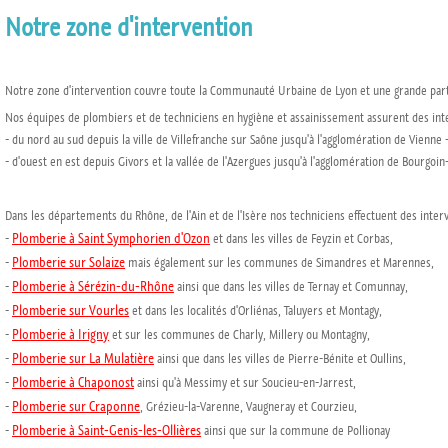
Notre zone d'intervention
Notre zone d'intervention couvre toute la Communauté Urbaine de Lyon et une grande parti
Nos équipes de plombiers et de techniciens en hygiène et assainissement assurent des int
- du nord au sud depuis la ville de Villefranche sur Saône jusqu'à l'agglomération de Vienne 
- d'ouest en est depuis Givors et la vallée de l'Azergues jusqu'à l'agglomération de Bourgoin-Ja
Dans les départements du Rhône, de l'Ain et de l'Isère nos techniciens effectuent des inter
Plomberie à Saint Symphorien d'Ozon
-
et dans les villes de Feyzin et Corbas,
Plomberie sur Solaize
-
mais également sur les communes de Simandres et Marennes,
Plomberie à Sérézin-du-Rhône
-
ainsi que dans les villes de Ternay et Comunnay,
Plomberie sur Vourles
-
et dans les localités d'Orliénas, Taluyers et Montagy,
Plomberie à Irigny
-
et sur les communes de Charly, Millery ou Montagny,
Plomberie sur La Mulatière
-
ainsi que dans les villes de Pierre-Bénite et Oullins,
Plomberie à Chaponost
-
ainsi qu'à Messimy et sur Soucieu-en-Jarrest,
Plomberie sur Craponne
-
, Grézieu-la-Varenne, Vaugneray et Courzieu,
Plomberie à Saint-Genis-les-Ollières
-
ainsi que sur la commune de Pollionay