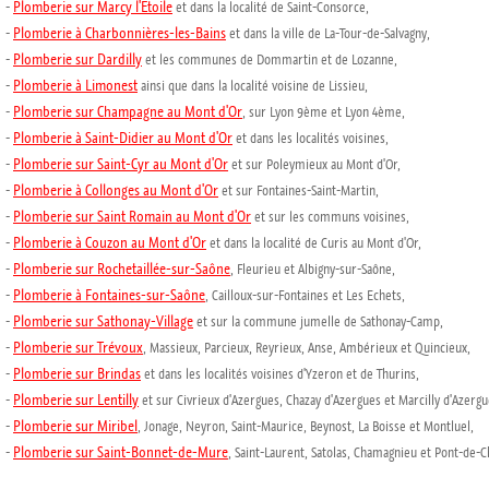
Plomberie sur Marcy l'Etoile
-
et dans la localité de Saint-Consorce,
Plomberie à Charbonnières-les-Bains
-
et dans la ville de La-Tour-de-Salvagny,
Plomberie sur Dardilly
-
et les communes de Dommartin et de Lozanne,
Plomberie à Limonest
-
ainsi que dans la localité voisine de Lissieu,
Plomberie sur Champagne au Mont d'Or
-
, sur Lyon 9ème et Lyon 4ème,
Plomberie à Saint-Didier au Mont d'Or
-
et dans les localités voisines,
Plomberie sur Saint-Cyr au Mont d'Or
-
et sur Poleymieux au Mont d'Or,
Plomberie à Collonges au Mont d'Or
-
et sur Fontaines-Saint-Martin,
Plomberie sur Saint Romain au Mont d'Or
-
et sur les communs voisines,
Plomberie à Couzon au Mont d'Or
-
et dans la localité de Curis au Mont d'Or,
Plomberie sur Rochetaillée-sur-Saône
-
, Fleurieu et Albigny-sur-Saône,
Plomberie à Fontaines-sur-Saône
-
, Cailloux-sur-Fontaines et Les Echets,
Plomberie sur Sathonay-Village
-
et sur la commune jumelle de Sathonay-Camp,
Plomberie sur Trévoux
-
, Massieux, Parcieux, Reyrieux, Anse, Ambérieux et Quincieux,
Plomberie sur Brindas
-
et dans les localités voisines d'Yzeron et de Thurins,
Plomberie sur Lentilly
-
et sur Civrieux d'Azergues, Chazay d'Azergues et Marcilly d'Azergu
Plomberie sur Miribel
-
, Jonage, Neyron, Saint-Maurice, Beynost, La Boisse et Montluel,
Plomberie sur Saint-Bonnet-de-Mure
-
, Saint-Laurent, Satolas, Chamagnieu et Pont-de-C