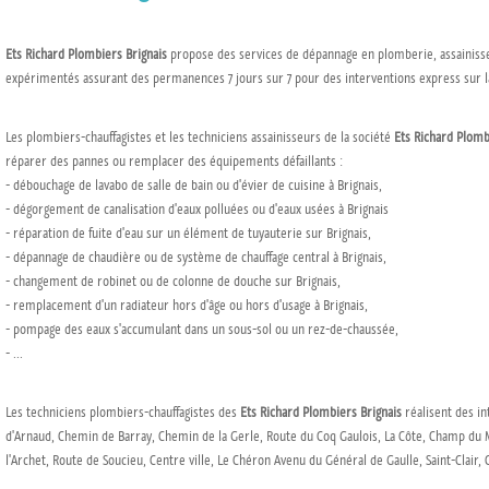
Ets Richard Plombiers Brignais
propose des services de dépannage en plomberie, assainisse
expérimentés assurant des permanences 7 jours sur 7 pour des interventions express sur 
Les plombiers-chauffagistes et les techniciens assainisseurs de la société
Ets Richard Plomb
réparer des pannes ou remplacer des équipements défaillants :
- débouchage de lavabo de salle de bain ou d'évier de cuisine à Brignais,
- dégorgement de canalisation d'eaux polluées ou d'eaux usées à Brignais
- réparation de fuite d'eau sur un élément de tuyauterie sur Brignais,
- dépannage de chaudière ou de système de chauffage central à Brignais,
- changement de robinet ou de colonne de douche sur Brignais,
- remplacement d'un radiateur hors d'âge ou hors d'usage à Brignais,
- pompage des eaux s'accumulant dans un sous-sol ou un rez-de-chaussée,
- ...
Les techniciens plombiers-chauffagistes des
Ets Richard Plombiers Brignais
réalisent des in
d'Arnaud, Chemin de Barray, Chemin de la Gerle, Route du Coq Gaulois, La Côte, Champ du 
l'Archet, Route de Soucieu, Centre ville, Le Chéron Avenu du Général de Gaulle, Saint-Clair